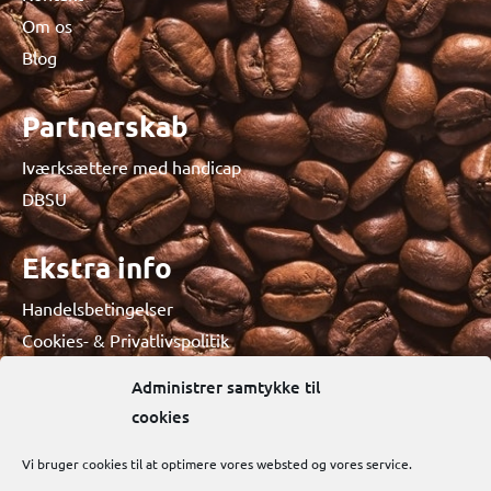
Om os
Blog
Partnerskab
Iværksættere med handicap
DBSU
Ekstra info
Handelsbetingelser
Cookies- & Privatlivspolitik
Administrer samtykke til
cookies
Vi bruger cookies til at optimere vores websted og vores service.