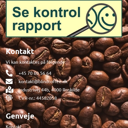
b
a
e
o
g
d
o
r
i
k
a
n
m
Kontakt
Vi kan kontaktes på følgende:
+45 70 60 56 64
kontakt@blindcoffee.dk
Industrivej 44b, 4000 Roskilde
CVR-nr.: 44582058
Genveje
Kontakt