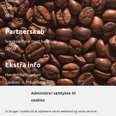
Om os
Blog
Partnerskab
Iværksættere med handicap
DBSU
Ekstra info
Handelsbetingelser
Cookies- & Privatlivspolitik
Administrer samtykke til
cookies
Vi bruger cookies til at optimere vores websted og vores service.