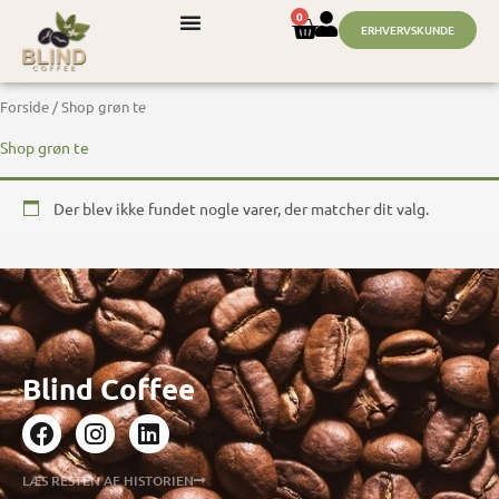
Gå
0
KURV
ERHVERVSKUNDE
til
indholdet
Forside
/ Shop grøn te
Shop grøn te
Der blev ikke fundet nogle varer, der matcher dit valg.
Blind Coffee
F
I
L
a
n
i
c
s
n
LÆS RESTEN AF HISTORIEN