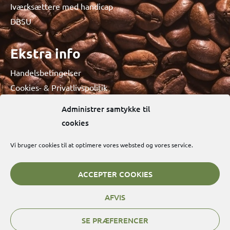
Iværksættere med handicap
DBSU
Ekstra info
Handelsbetingelser
Cookies- & Privatlivspolitik
Administrer samtykke til
cookies
Vi bruger cookies til at optimere vores websted og vores service.
ACCEPTER COOKIES
COPYRIGHT 2026 © BLIND COFFEE
AFVIS
SE PRÆFERENCER