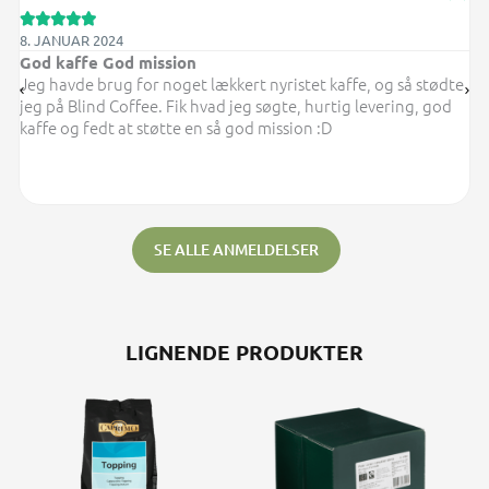





29. DEC. 2023
Bestemt ikke sidste gang jeg handler i…
e
Bestilte kaffe til firmaet. Samtlige kollegaer var tilfredse med
smagen og aromaen af førerhunden. Kan anbefales til
enhver der søger god og smagfuld kaffe. Ikke sidste gang vi
handler hos Blind Coffee.
SE ALLE ANMELDELSER
LIGNENDE PRODUKTER