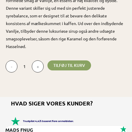
forfinede smag af Vanilje, en essens af høj kvalitet og dybde.
Denne variant skiller sig ud med sin perfekt justerede
syrebalance, som er designet til at bevare den delikate
konsistens af mælkeskummet i kaffen. Ud over den indbydende
Vanilje, tilbyder denne luksuriøse sirup også andre udsøgte
smagsoplevelser, såsom den rige Karamel og den forførende
Hasselnød.
Vanilje
TILFØJ TIL KURV
-
+
kaffesirup
1
liter
-
erhverv
HVAD SIGER VORES KUNDER?
antal
Trustpilot 4,4/5 baseret flere anmeldelser.
MERI