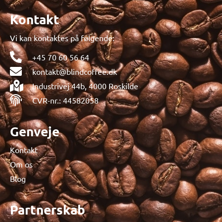
Kontakt
Vi kan kontaktes på følgende:
+45 70 60 56 64
kontakt@blindcoffee.dk
Industrivej 44b, 4000 Roskilde
CVR-nr.: 44582058
Genveje
Kontakt
Om os
Blog
Partnerskab