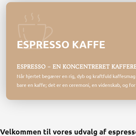
ESPRESSO KAFFE
ESPRESSO – EN KONCENTRERET KAFFER
Når hjertet begærer en rig, dyb og kraftfuld kaffesmag i 
bare en kaffe; det er en ceremoni, en videnskab, og f
Velkommen til vores udvalg af espress