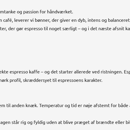
 omtanke og passion for håndværket.
 café, leverer vi bønner, der giver en dyb, intens og balancere
r, der gør espresso til noget særligt – og i det næste afsnit 
kte espresso kaffe – og det starter allerede ved ristningen. Es
mørk profil, skræddersyet til espressoens karakter.
 dem til anden knæk. Temperatur og tid er nøje afstemt for båd
n står rig og fyldig uden at blive præget af brændte eller bit