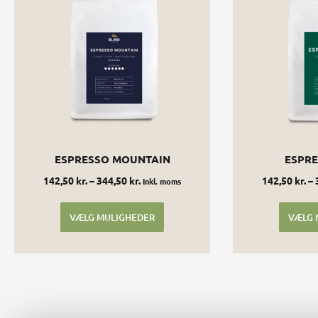
flere
varianter.
Mulighederne
kan
vælges
på
varesiden
ESPRESSO MOUNTAIN
ESPRE
142,50
kr.
–
344,50
kr.
142,50
kr.
–
Inkl. moms
VÆLG MULIGHEDER
VÆLG 