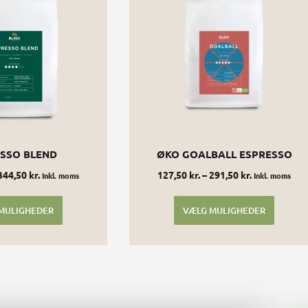
flere
flere
varianter.
variant
Mulighederne
Muligh
kan
kan
vælges
vælges
på
på
varesiden
varesi
SSO BLEND
ØKO GOALBALL ESPRESSO
344,50
kr.
127,50
kr.
–
291,50
kr.
Inkl. moms
Inkl. moms
MULIGHEDER
VÆLG MULIGHEDER