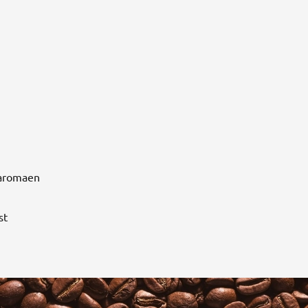
 aromaen
st