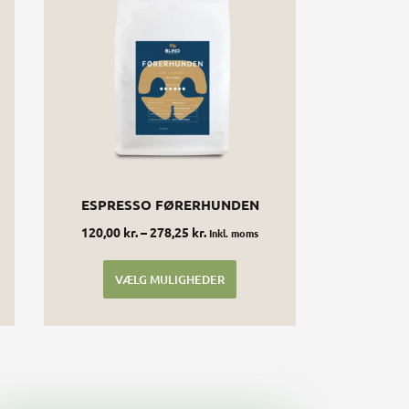
flere
er.
varianter.
ederne
Mulighederne
kan
vælges
på
den
varesiden
ESPRESSO FØRERHUNDEN
120,00
kr.
–
278,25
kr.
Inkl. moms
VÆLG MULIGHEDER